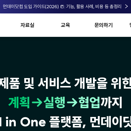
먼데이닷컴 도입 가이드(2026) 📒: 기능, 활용 사례, 비용 등 총정리
 먼데이닷컴
파트너 IFIED
자료실
교육
문의하기
가이드북
마스터 교육
문의하기
monday dev
기능
가격
M
고객사례
FAQ
v
템플릿
먼데이 투게더
제품 및 서비스 개발을 위
계획→실행→협업
까지
ll in One 플랫폼, 먼데이